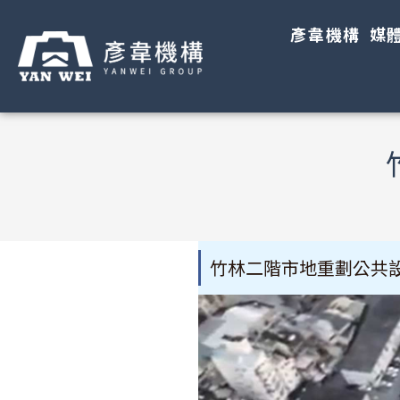
彥韋機構
媒
竹林二階市地重劃公共設