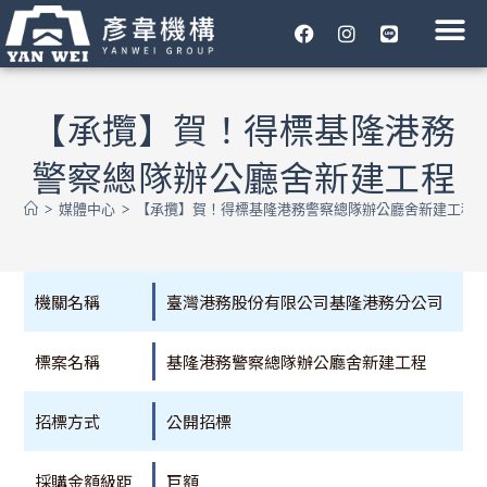
彥韋機構
媒體中心
工程專區
危老都更
合作夥伴
企業永續
聯絡我們
【承攬】賀！得標基隆港務
警察總隊辦公廳舍新建工程
>
媒體中心
>
【承攬】賀！得標基隆港務警察總隊辦公廳舍新建工程
機關名稱
臺灣港務股份有限公司基隆港務分公司
標案名稱
基隆港務警察總隊辦公廳舍新建工程
招標方式
公開招標
採購金額級距
巨額