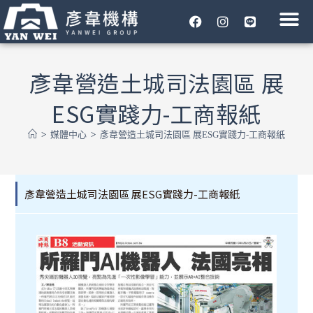
彥韋機構
媒體中心
工程專區
危老都更
合作夥伴
企業永續
聯絡我們
彥韋營造土城司法園區 展
ESG實踐力-工商報紙
>
媒體中心
>
彥韋營造土城司法園區 展ESG實踐力-工商報紙
彥韋營造土城司法園區 展ESG實踐力-工商報紙