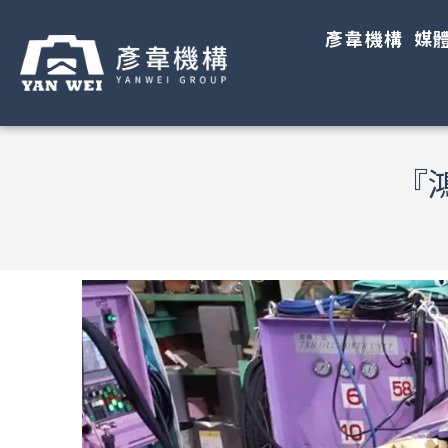
彥韋機構
媒
『