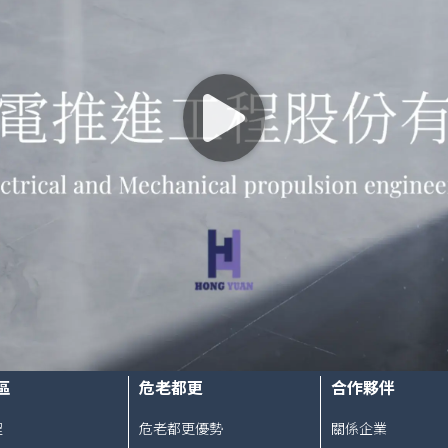
區
危老都更
合作夥伴
程
危老都更優勢
關係企業