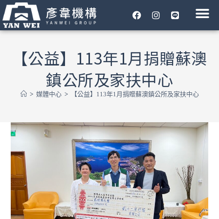
彥韋機構
媒體中心
工程專區
危老都更
合作夥伴
企業永續
聯絡我們
【公益】113年1月捐贈蘇澳
鎮公所及家扶中心
>
媒體中心
>
【公益】113年1月捐贈蘇澳鎮公所及家扶中心