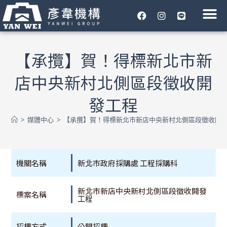
彥韋機構
媒體中心
工程專區
危老都更
合作夥伴
企業永續
聯絡我們
【承攬】賀！得標新北市新
店中央新村北側區段徵收開
發工程
>
媒體中心
>
【承攬】賀！得標新北市新店中央新村北側區段徵收開
機關名稱
新北市政府採購處 工程採購科
新北市新店中央新村北側區段徵收開發
標案名稱
工程
招標方式
公開招標