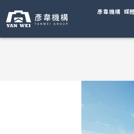
彥韋機構
媒