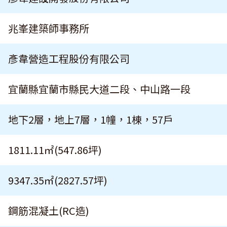
兆峯建築師事務所
彥韋營造工程股份有限公司
宜蘭縣宜蘭市縣民大道二段、中山路一段
地下2層，地上7層，1幢，1棟，57戶
1811.11㎡(547.86坪)​
9347.35㎡(2827.57坪)
鋼筋混凝土(RC造)