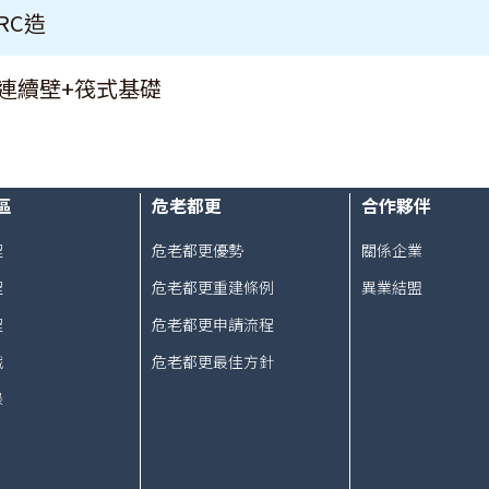
RC造
連續壁+筏式基礎
區
危老都更
合作夥伴
程
危老都更優勢
關係企業
程
危老都更重建條例
異業結盟
程
危老都更申請流程
識
危老都更最佳方針
錄