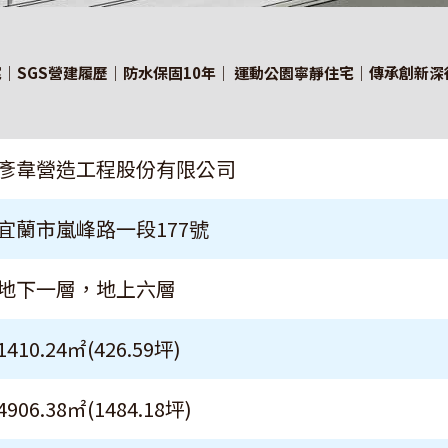
宅｜SGS營建履歷｜防水保固10年｜ 運動公園寧靜住宅｜傳承創新
彥韋營造工程股份有限公司
宜蘭市嵐峰路一段177號
地下一層，地上六層
1410.24㎡(426.59坪)
4906.38㎡(1484.18坪)