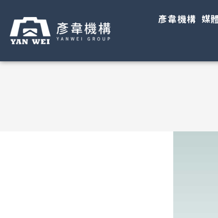
彥韋機構
媒